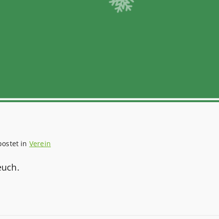
postet in
Verein
euch.