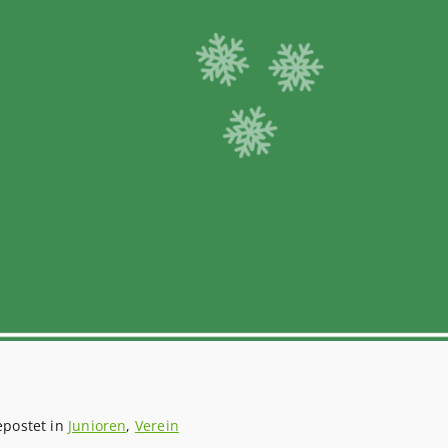
epostet in
Junioren
,
Verein